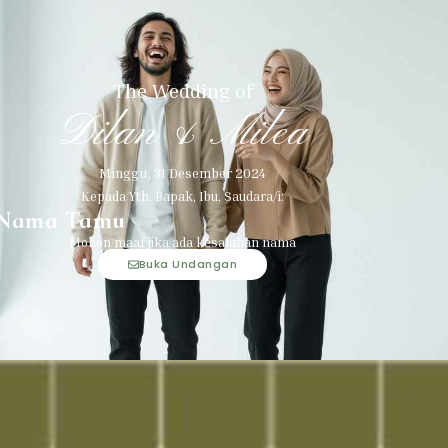
The Wedding of
Dilan & Milea
Minggu, 31 Desember 2024
Kepada Yth, Bapak, Ibu, Saudara/i:
Nama Tamu
Mohon maaf jika ada kesalahan nama
Buka Undangan